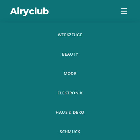
Airyclub
☰
WERKZEUGE
Weitere Produkte
BEAUTY
MODE
ELEKTRONIK
Home
Weitere Produkte
›
HAUS & DEKO
SCHMUCK