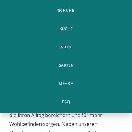
SCHUHE
KÜCHE
AUTO
GARTEN
Weitere Produkte für Ihren
MEHR ▾
Komfort
Bei Airyclub bieten wir Ihnen eine sorgfältig
FAQ
ausgewählte Palette an ergänzenden Produkten,
die Ihren Alltag bereichern und für mehr
Wohlbefinden sorgen. Neben unseren