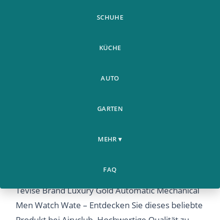
SCHUHE
KÜCHE
AUTO
GARTEN
MEHR ▾
Tevise Brand Luxury Gold
Weitere
Home
Automatic Mechanical Men
›
›
Produkte
Watch Wate
FAQ
Tevise Brand Luxury Gold Automatic Mechanical
Men Watch Wate – Entdecken Sie dieses beliebte
Produkt bei Airyclub. Hochwertige Qualität zu