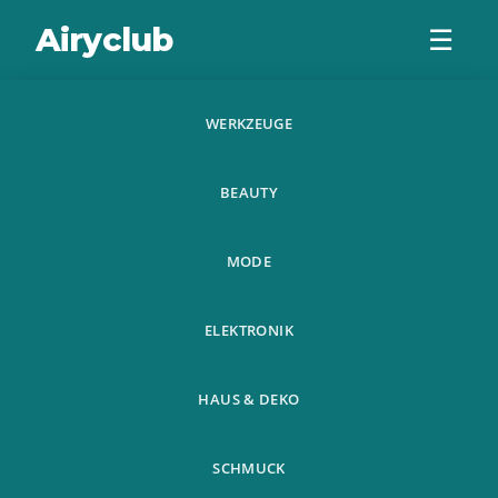
Airyclub
☰
WERKZEUGE
Tevise Brand
BEAUTY
Luxury Gold
Automatic
MODE
Mechanical Men
ELEKTRONIK
Watch Wate
HAUS & DEKO
SCHMUCK