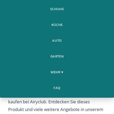
SCHUHE
KÜCHE
AUTO
GARTEN
MEHR ▾
Retro Grammophon Bluetooth 4 2 Lautsprecher
FAQ
Mit Tf Karte Wiedergabe - Jetzt günstig online
kaufen bei Airyclub. Entdecken Sie dieses
Produkt und viele weitere Angebote in unserem