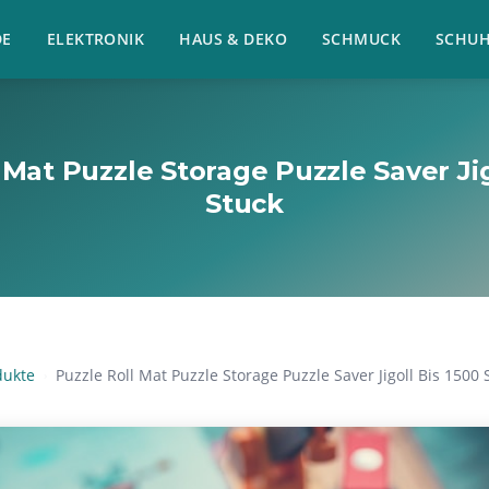
E
ELEKTRONIK
HAUS & DEKO
SCHMUCK
SCHU
 Mat Puzzle Storage Puzzle Saver Jig
Stuck
dukte
Puzzle Roll Mat Puzzle Storage Puzzle Saver Jigoll Bis 1500 
›