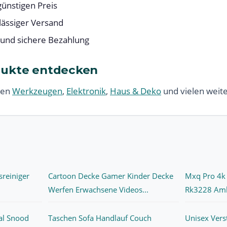
ünstigen Preis
lässiger Versand
 und sichere Bezahlung
dukte entdecken
ren
Werkzeugen
,
Elektronik
,
Haus & Deko
und vielen weit
sreiniger
Cartoon Decke Gamer Kinder Decke
Mxq Pro 4k
Werfen Erwachsene Videos...
Rk3228 Amlo
al Snood
Taschen Sofa Handlauf Couch
Unisex Verst