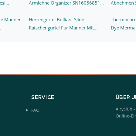
si...
Armlehne Organizer SN16056851...
Abnehmen Sh
cke Manner
Herrengurtel Bulliant Slide
Thermochro
.
Ratschengurtel Fur Manner Mit...
Dye Mermaid
SERVICE
ÜBER 
Airyclub -
FAQ
Online-Ei