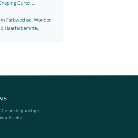
aping Gurtel ...
m Farbwechsel Wonder
 Haarfarbemitte...
UNS
 Die beste günstige
nkaufsseite.