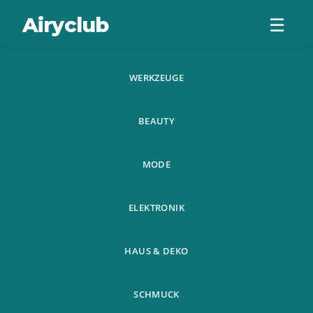
Airyclub
☰
WERKZEUGE
Ningding
BEAUTY
Trampolin Nach
Hause Kinder
MODE
Indoor Baby
ELEKTRONIK
Springen Be
HAUS & DEKO
SCHMUCK