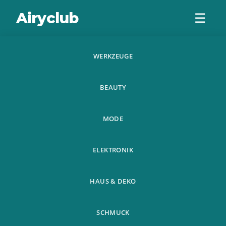
Airyclub
☰
WERKZEUGE
New Portable Center
Scriber Rockler Centre
BEAUTY
Woodworking Marking
MODE
ELEKTRONIK
New Portable Center
HAUS & DEKO
Home
Haustiere
Scriber Rockler Centre
›
›
Woodworking Marking
SCHMUCK