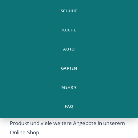
SCHUHE
KÜCHE
AUTO
GARTEN
MEHR ▾
New Portable Center Scriber Rockler Centre
Woodworking Marking - Jetzt günstig online
FAQ
kaufen bei Airyclub. Entdecken Sie dieses
Produkt und viele weitere Angebote in unserem
Online-Shop.