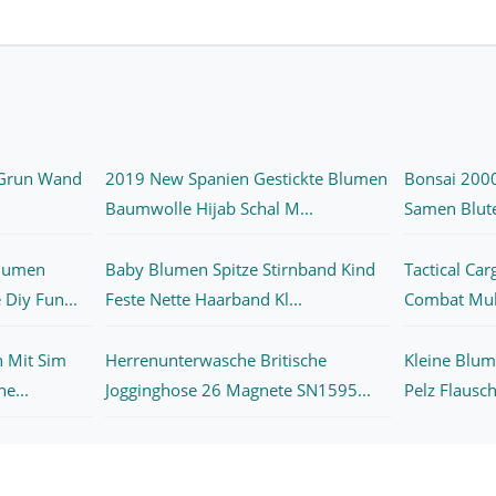
n Grun Wand
2019 New Spanien Gestickte Blumen
Bonsai 2000
Baumwolle Hijab Schal M...
Samen Blute
lumen
Baby Blumen Spitze Stirnband Kind
Tactical Ca
Diy Fun...
Feste Nette Haarband Kl...
Combat Mult
 Mit Sim
Herrenunterwasche Britische
Kleine Blum
e...
Jogginghose 26 Magnete SN1595...
Pelz Flausch