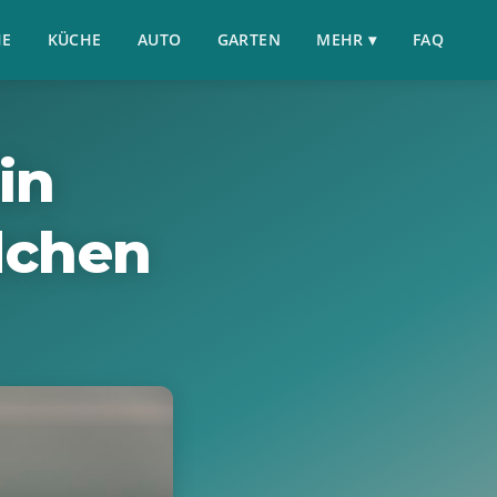
HE
KÜCHE
AUTO
GARTEN
MEHR ▾
FAQ
in
chen