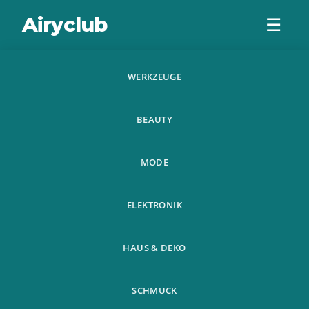
Airyclub
☰
WERKZEUGE
Neue 100 Stucke
BEAUTY
Hubsche
Blumensamen
MODE
Regenbogen
ELEKTRONIK
Chrysantheme
HAUS & DEKO
SCHMUCK