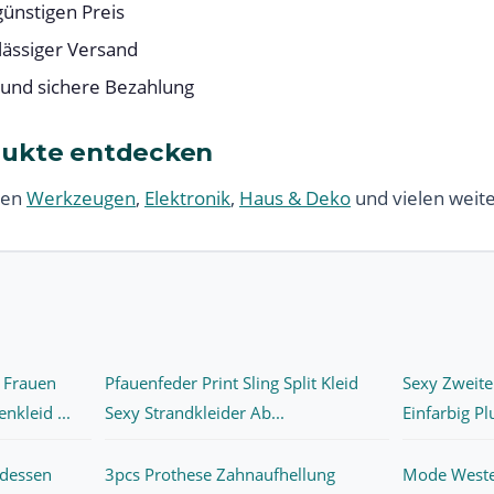
ünstigen Preis
lässiger Versand
 und sichere Bezahlung
dukte entdecken
ren
Werkzeugen
,
Elektronik
,
Haus & Deko
und vielen weit
Frauen
Pfauenfeder Print Sling Split Kleid
Sexy Zweite
kleid ...
Sexy Strandkleider Ab...
Einfarbig Pl
ndessen
3pcs Prothese Zahnaufhellung
Mode Weste