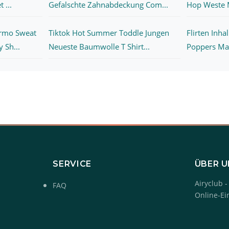
 ...
Gefalschte Zahnabdeckung Com...
Hop Weste M
rmo Sweat
Tiktok Hot Summer Toddle Jungen
Flirten Inh
 Sh...
Neueste Baumwolle T Shirt...
Poppers Man
SERVICE
ÜBER 
Airyclub -
FAQ
Online-Ei