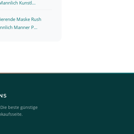
annlich Kunstl...
alierende Maske Rush
nlich Manner P...
UNS
 Die beste günstige
nkaufsseite.