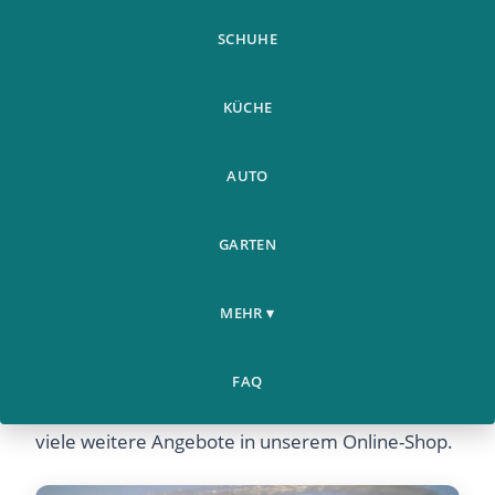
SCHUHE
KÜCHE
AUTO
GARTEN
MEHR ▾
Kegel Exerciser Pelgrip Pelvis Floor Muscle
Exerciser Hip Muscle - Jetzt günstig online kaufen
FAQ
bei Airyclub. Entdecken Sie dieses Produkt und
viele weitere Angebote in unserem Online-Shop.