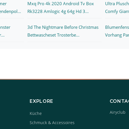
mer
Mxq Pro 4k 2020 Android Tv Box
Ultra Plusc
endenpol...
Rk3228 Amlogic 4g 64g Hd 3...
Comfy Giant
enster
3d The Nightmare Before Christmas
Blumenfenst
...
Bettwascheset Trosterbe...
Vorhang Pan
EXPLORE
CONTA
Airyclub
Küche
Schmuck & Accessoires