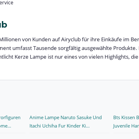
rvice
ub
Millionen von Kunden auf Airyclub für ihre Einkäufe im Be
iment umfasst Tausende sorgfältig ausgewählte Produkte
icht Kerze Lampe ist nur eines von vielen Highlights, die
rorfiguren
Anime Lampe Naruto Sasuke Und
Bts Kissen 
me...
Itachi Uchiha Fur Kinder Ki...
Juvenile Han