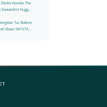
h Decke Hoodie The
 Sweatshirt Hugg...
ergitter Tur Balkon
el Sheer SN1574...
CT