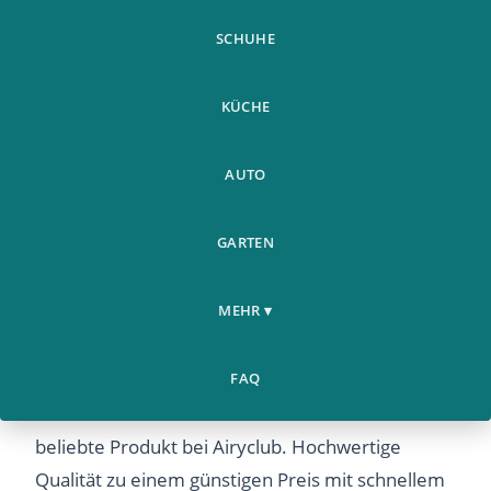
SCHUHE
KÜCHE
AUTO
GARTEN
Damenmode Lassig
Mode &
Home
Bowknot Verband Design
›
›
Bekleidung
MEHR ▾
Hose Damen Wild
Damenmode Lassig Bowknot Verband Design
FAQ
Hose Damen Wild – Entdecken Sie dieses
beliebte Produkt bei Airyclub. Hochwertige
Qualität zu einem günstigen Preis mit schnellem