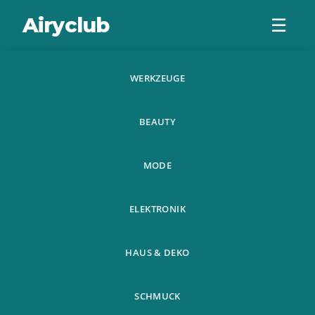
Airyclub
☰
WERKZEUGE
Damenmode
BEAUTY
Lassig Bowknot
Verband Design
MODE
Hose Damen Wild
ELEKTRONIK
HAUS & DEKO
SCHMUCK