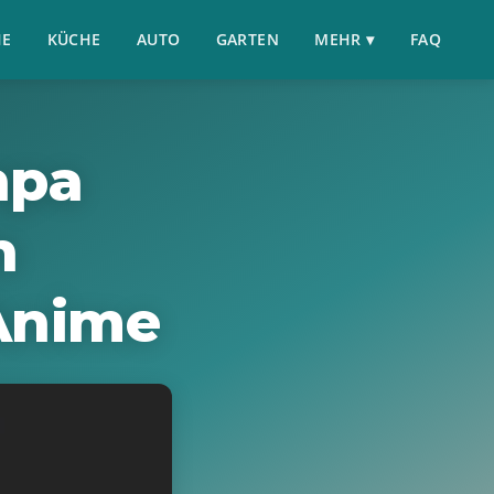
HE
KÜCHE
AUTO
GARTEN
MEHR ▾
FAQ
npa
n
Anime