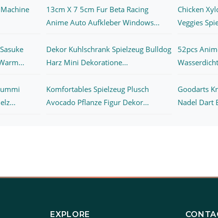
t Machine
13cm X 7 5cm Fur Beta Racing
Chicken Xyl
Anime Auto Aufkleber Windows...
Veggies Spie
 Sasuke
Dekor Kuhlschrank Spielzeug Bulldog
52pcs Anim
Warm...
Harz Mini Dekoratione...
Wasserdichte
ugummi
Komfortables Spielzeug Plusch
Goodarts Kn
lz...
Avocado Pflanze Figur Dekor...
Nadel Dart B
EXPLORE
CONTA