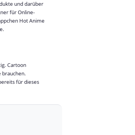
odukte und darüber
ner für Online-
mappchen Hot Anime
e.
tig. Cartoon
e brauchen.
reits für dieses