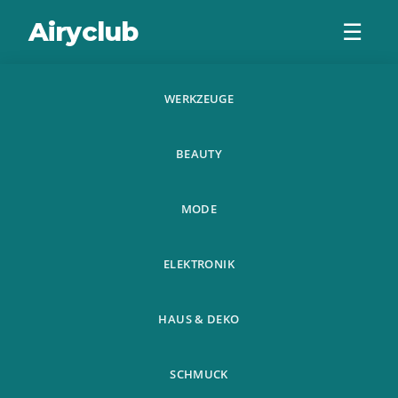
Airyclub
☰
WERKZEUGE
Baseball Jacke
BEAUTY
Damen Langarm
Shirt Slim Fit Zip
MODE
Jacke Damen
ELEKTRONIK
HAUS & DEKO
SCHMUCK