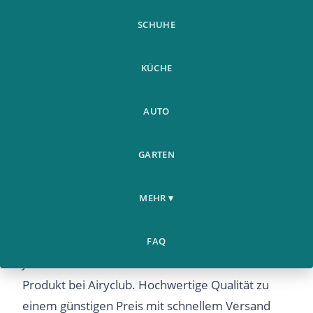
SCHUHE
KÜCHE
AUTO
GARTEN
Baseball Jacke Damen
Mode &
Home
Langarm Shirt Slim Fit
›
›
Bekleidung
MEHR ▾
Zip Jacke Damen
Baseball Jacke Damen Langarm Shirt Slim Fit Zip
FAQ
Jacke Damen – Entdecken Sie dieses beliebte
Produkt bei Airyclub. Hochwertige Qualität zu
einem günstigen Preis mit schnellem Versand