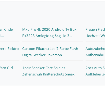
al Kinder
Mxq Pro 4k 2020 Android Tv Box
Frauen Flac
...
Rk3228 Amlogic 4g 64g Hd 3...
Hochzeit We
herd Elektro
Cartoon Pikachu Led 7 Farbe Flash
Autozubeho
Digital Wecker Pokemon ...
Aufbewahru
sco Girl
1pair Sneaker Care Shields
2pcs Auto 
Zehenschuh Knitterschutz Sneak...
Aufkleber 3