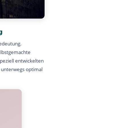
g
Bedeutung.
elbstgemachte
peziell entwickelten
 unterwegs optimal