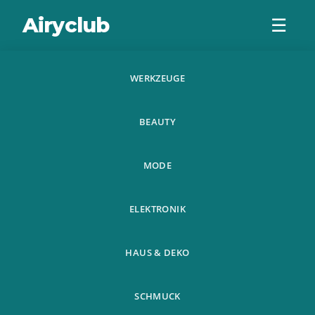
Airyclub
☰
WERKZEUGE
8 Teile Satz
BEAUTY
Moschee Eid
Mubarak Ramadan
MODE
Design Kaffee
ELEKTRONIK
Schab
HAUS & DEKO
SCHMUCK