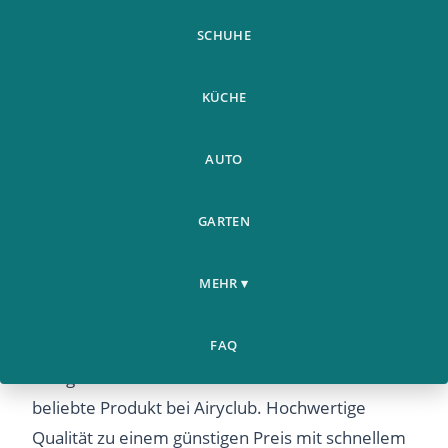
SCHUHE
KÜCHE
AUTO
GARTEN
8 Teile Satz Moschee Eid
Home
Küche
Mubarak Ramadan Design
›
›
MEHR ▾
Kaffee Schab
8 Teile Satz Moschee Eid Mubarak Ramadan
FAQ
Design Kaffee Schab – Entdecken Sie dieses
beliebte Produkt bei Airyclub. Hochwertige
Qualität zu einem günstigen Preis mit schnellem