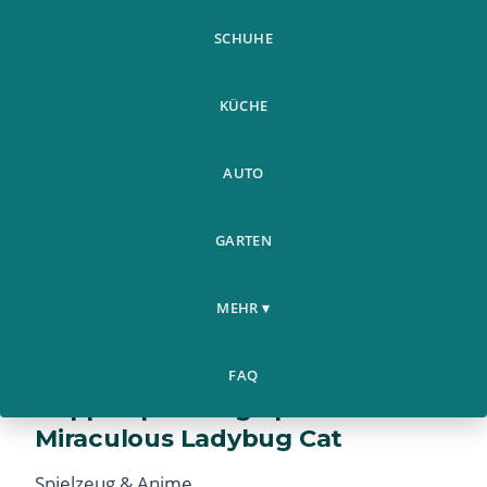
SCHUHE
KÜCHE
AUTO
GARTEN
MEHR ▾
7 12cm Pvc Action Figuren
FAQ
Puppe Spielzeug 6pcs
Miraculous Ladybug Cat
Spielzeug & Anime