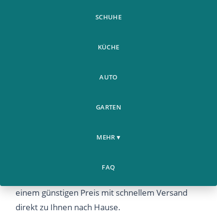
SCHUHE
KÜCHE
AUTO
20 180X100 Super Zoom
Weitere
GARTEN
Home
Fernglas Mit Grossem
›
›
Produkte
Durchmesser
MEHR ▾
20 180X100 Super Zoom Fernglas Mit Grossem
Durchmesser – Entdecken Sie dieses beliebte
FAQ
Produkt bei Airyclub. Hochwertige Qualität zu
einem günstigen Preis mit schnellem Versand
direkt zu Ihnen nach Hause.