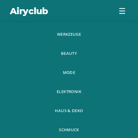
Airyclub
☰
WERKZEUGE
20 180X100 Super
BEAUTY
Zoom Fernglas Mit
Grossem
MODE
Durchmesser
ELEKTRONIK
HAUS & DEKO
SCHMUCK