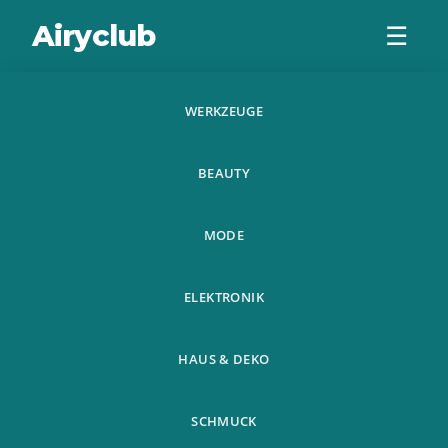
Airyclub
☰
WERKZEUGE
2 Stucke
BEAUTY
Multifunktionale
Grill Grillnetz
MODE
Fischgrill Werkzeu
ELEKTRONIK
HAUS & DEKO
SCHMUCK