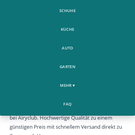
SCHUHE
KÜCHE
AUTO
2 Stucke
GARTEN
Multifunktionale Grill
Home
Werkzeuge
›
›
Grillnetz Fischgrill
Werkzeu
MEHR ▾
2 Stucke Multifunktionale Grill Grillnetz Fischgrill
FAQ
Werkzeu – Entdecken Sie dieses beliebte Produkt
bei Airyclub. Hochwertige Qualität zu einem
günstigen Preis mit schnellem Versand direkt zu