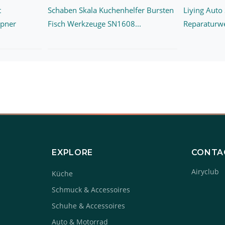
t
Schaben Skala Kuchenhelfer Bursten
Liying Auto
mpner
Fisch Werkzeuge SN1608...
Reparaturwe
EXPLORE
CONTA
Airyclub
Küche
Schmuck & Accessoires
Schuhe & Accessoires
Auto & Motorrad