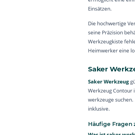
Einsätzen.
Die hochwertige Ver
seine Präzision behäl
Werkzeugkiste fehle
Heimwerker eine loh
Saker Werkz
Saker Werkzeug
gü
Werkzeug Contour ist
werkzeuge suchen. S
inklusive.
Häufige Fragen
Was ist saker wer