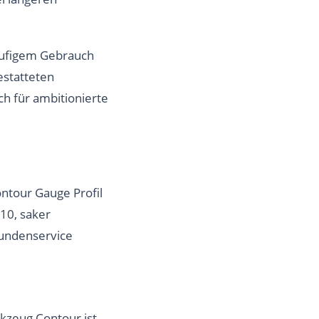
häufigem Gebrauch
gestatteten
ch für ambitionierte
ontour Gauge Profil
 10, saker
Kundenservice
kzeug Contour ist