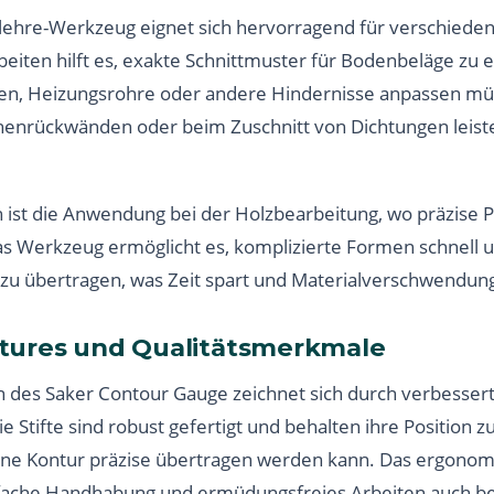
ehre-Werkzeug eignet sich hervorragend für verschieden
iten hilft es, exakte Schnittmuster für Bodenbeläge zu er
en, Heizungsrohre oder andere Hindernisse anpassen mü
chenrückwänden oder beim Zuschnitt von Dichtungen leist
 ist die Anwendung bei der Holzbearbeitung, wo präzise
Das Werkzeug ermöglicht es, komplizierte Formen schnell u
 zu übertragen, was Zeit spart und Materialverschwendung
tures und Qualitätsmerkmale
 des Saker Contour Gauge zeichnet sich durch verbesserte
ie Stifte sind robust gefertigt und behalten ihre Position zu
ne Kontur präzise übertragen werden kann. Das ergonom
nfache Handhabung und ermüdungsfreies Arbeiten auch be