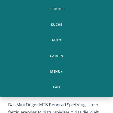
SCHUHE
KÜCHE
AUTO
GARTEN
MEHR ▾
Mini Finger Fahrrad Spielzeug -
Kreative Unterhaltung für
FAQ
unterwegs
Das Mini Finger MTB Rennrad Spielzeug ist ein
faszinierendes Miniaturspielzeug, das die Welt