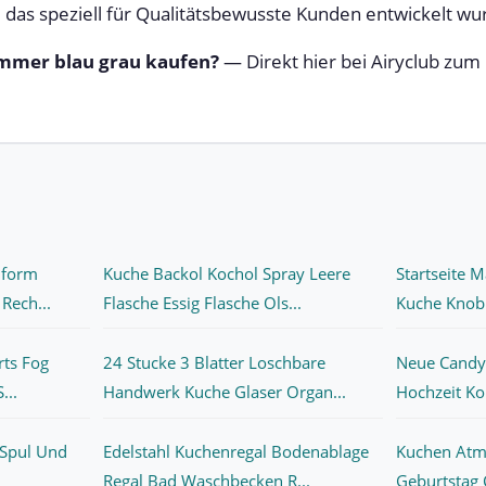
 das speziell für Qualitätsbewusste Kunden entwickelt wu
mmer blau grau kaufen?
— Direkt hier bei Airyclub zum 
nform
Kuche Backol Kochol Spray Leere
Startseite 
Rech...
Flasche Essig Flasche Ols...
Kuche Knobl
rts Fog
24 Stucke 3 Blatter Loschbare
Neue Candy
...
Handwerk Kuche Glaser Organ...
Hochzeit Kon
 Spul Und
Edelstahl Kuchenregal Bodenablage
Kuchen Atm
Regal Bad Waschbecken R...
Geburtstag 