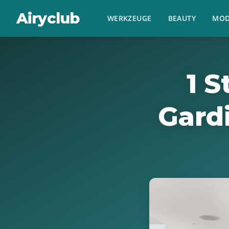
Airyclub
WERKZEUGE
BEAUTY
MOD
1 S
Gard