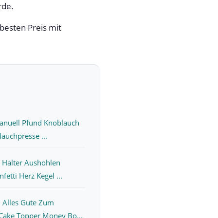
rde.
besten Preis mit
Manuell Pfund Knoblauch
auchpresse ...
 Halter Aushohlen
fetti Herz Kegel ...
 Alles Gute Zum
Cake Topper Money Bo...