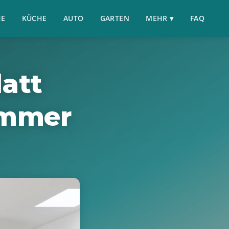
HE
KÜCHE
AUTO
GARTEN
MEHR ▾
FAQ
latt
immer