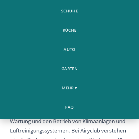
SCHUHE
KÜCHE
AUTO
GARTEN
Professionelle Werkzeuge für
MEHR ▾
optimale Luftqualität
Die Auswahl und Verwendung der richtigen
FAQ
Werkzeuge ist entscheidend für die Installation,
Wartung und den Betrieb von Klimaanlagen und
Luftreinigungssystemen. Bei Airyclub verstehen