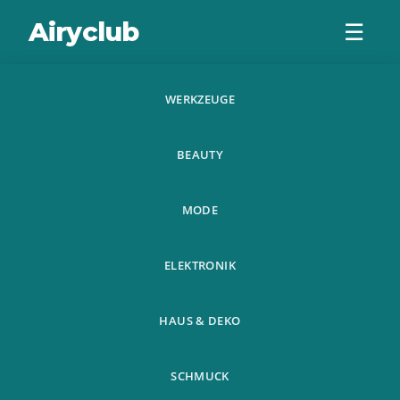
Airyclub
☰
WERKZEUGE
Werkzeuge
BEAUTY
MODE
ELEKTRONIK
Home
Werkzeuge
›
HAUS & DEKO
SCHMUCK