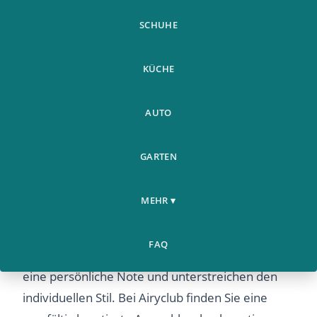
SCHUHE
KÜCHE
AUTO
GARTEN
Schmuck & Accessoires für
MEHR ▾
jeden Anlass
Schmuck und Accessoires sind mehr als nur
FAQ
dekorative Elemente – sie verleihen jedem Outfit
eine persönliche Note und unterstreichen den
individuellen Stil. Bei Airyclub finden Sie eine