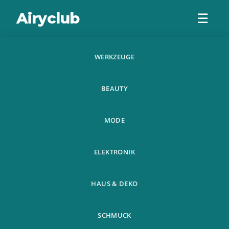
Airyclub
☰
WERKZEUGE
Schmuck & Accessoires
BEAUTY
MODE
ELEKTRONIK
Home
Schmuck & Accessoires
›
HAUS & DEKO
SCHMUCK