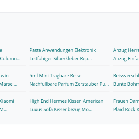
le
Paste Anwendungen Elektronik
Anzug Herre
 Column...
Leitfahiger Silberkleber Rep...
Anzug Einfar
uvin
5ml Mini Tragbare Reise
Reissversch
arsei...
Nachfullbare Parfum Zerstauber Pu...
Bunte Bohmi
 Xiaomi
High End Hermes Kissen American
Frauen Dam
M...
Luxus Sofa Kissenbezug Mo...
Plaid Rock K