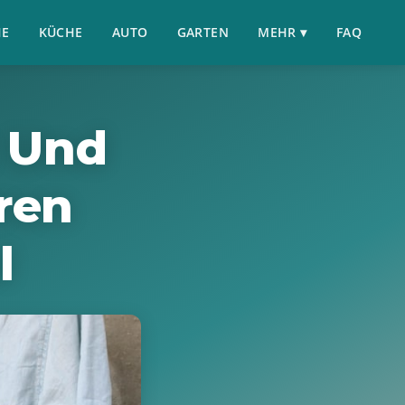
HE
KÜCHE
AUTO
GARTEN
MEHR ▾
FAQ
 Und
ren
l