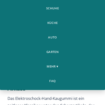
SCHUHE
KÜCHE
AUTO
GARTEN
MEHR ▾
Elektroschock-Kaugummi: Der
klassische Streich für jeden
FAQ
Anlass
Das Elektroschock-Hand-Kaugummi ist ein